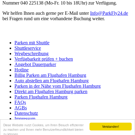
Nummer 040 225138 (Mo-Fr. 10 bis 18Uhr) zur Verfügung.
Wir helfen Ihnen auch gerne per E-Mail unter
Info@ParkFly24.de
bei Fragen rund um eine vorhandene Buchung weiter.
Parken mit Shuttle
Shuttleservice
Wegbeschreibung
Verfügbarkeit prüfen + buchen
Angebot Dauerparker
Hotline
Billig Parken am Flughafen Hamburg
Auto abstellen am Flughafen Hamburg
Parken in der Nähe vom Flughafen Hamburg
Direkt am Flughafen Hamburg parken
Parken Flughafen Hamburg
FAQs
AGBs
Datenschutz
Impressum
Diese Website nutzt Cookies, um Ihren Besuch effizienter
Verstanden!
Copyright © 2026 ParkFly24.de. Alle Rechte vorbehalten. |
zu machen und Ihnen mehr Benutzerfreundlichkeit bieten
zu können.
template by einseinsvier